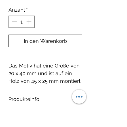
Anzahl
*
In den Warenkorb
Das Motiv hat eine Größe von
20 x 40 mm und ist auf ein
Holz von 45 x 25 mm montiert.
Produkteinfo:
Wir empfehlen, die Stempel
Lieferzeit:
nach dem Gebrauch
"auszustempeln" und
1-3 Tage ab Bestelleingang.