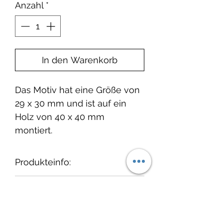
Anzahl
*
In den Warenkorb
Das Motiv hat eine Größe von
29 x 30 mm und ist auf ein
Holz von 40 x 40 mm
montiert.
Produkteinfo:
Wir empfehlen, die Stempel
Lieferzeit:
nach dem Gebrauch
"auszustempeln" und
1-3 Tage ab Bestelleingang.
cats on appletrees
anschließend vorsichtig mit