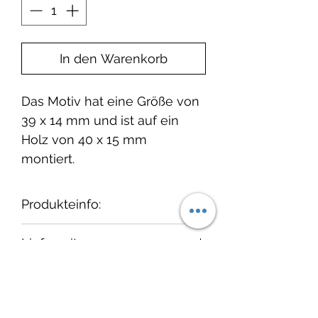
In den Warenkorb
Das Motiv hat eine Größe von
39 x 14 mm und ist auf ein
Holz von 40 x 15 mm
montiert.
Produkteinfo:
Wir empfehlen, die Stempel
Lieferzeit:
nach dem Gebrauch
"auszustempeln" und
1-3 Tage ab Bestelleingang.
cats on appletrees
anschließend vorsichtig mit
einem feuchten Tuch und ggf.
Cats on appletrees steht für