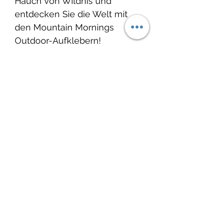
Hauch von Wildnis und
entdecken Sie die Welt mit
den Mountain Mornings
Outdoor-Aufklebern!
Glänzende Vinyl-
Oberfläche
Entworfen und hergestellt
in Kanada
Hergestellt mit
umweltfreundlicher Tinte
Spülmaschinengeeignet
Wasserdicht, kratzfest
Umweltfreundliche
Verpackung
Produkteinfo: