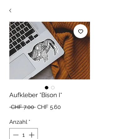
Aufkleber *Bison I*
Standardpreis
Sale-
 CHF 7.00 
CHF 5.60
Preis
Anzahl
*