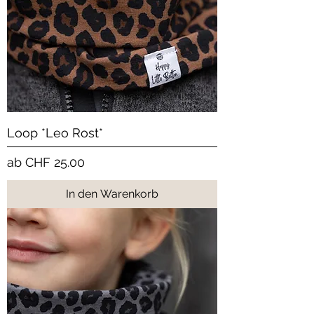
Loop *Leo Rost*
Sale-Preis
ab
CHF 25.00
In den Warenkorb