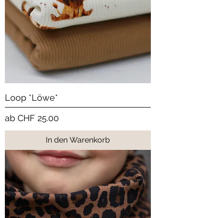
Loop *Löwe*
Sale-Preis
ab
CHF 25.00
In den Warenkorb