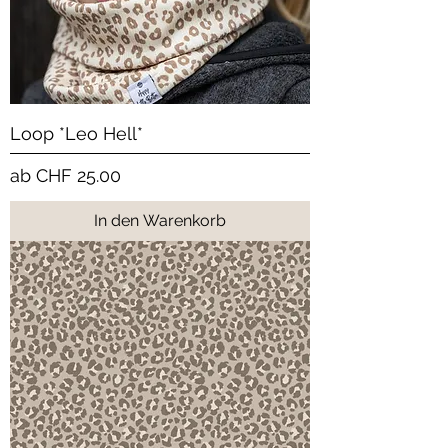
Loop *Leo Hell*
Sale-Preis
ab
CHF 25.00
In den Warenkorb