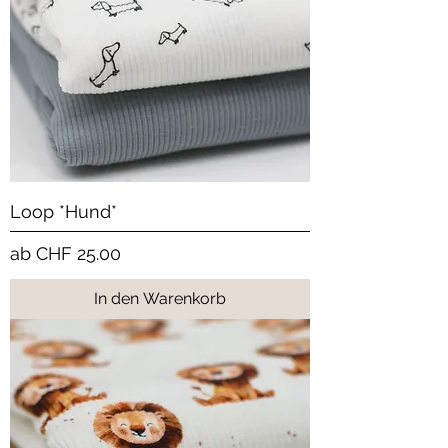
Loop *Hund*
Sale-Preis
ab
CHF 25.00
In den Warenkorb