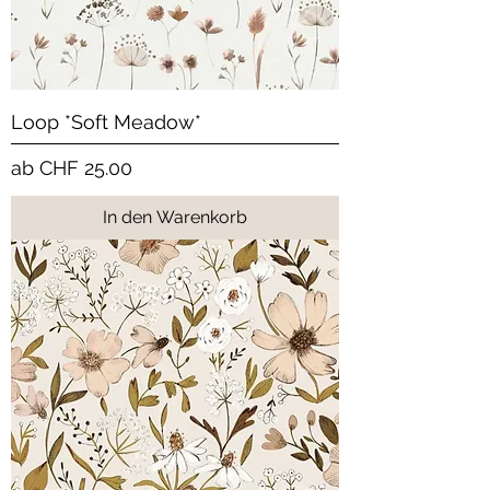
Loop *Soft Meadow*
Sale-Preis
ab
CHF 25.00
In den Warenkorb