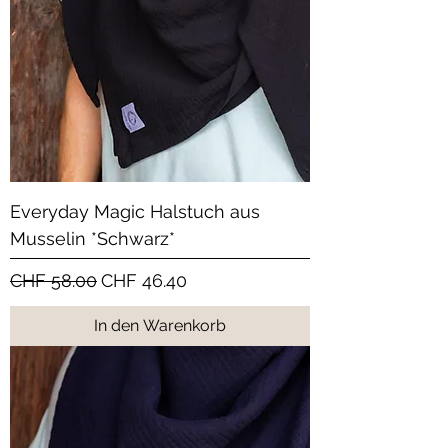
Everyday Magic Halstuch aus
Musselin *Schwarz*
Standardpreis
Sale-Preis
CHF 58.00
CHF 46.40
In den Warenkorb