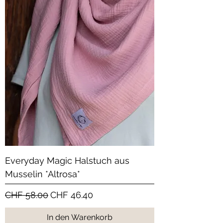
Everyday Magic Halstuch aus
Musselin *Altrosa*
Standardpreis
Sale-Preis
CHF 58.00
CHF 46.40
In den Warenkorb