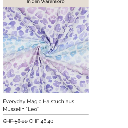
In den Warenkorb
Everyday Magic Halstuch aus
Musselin *Leo*
Standardpreis
Sale-Preis
CHF 58.00
CHF 46.40