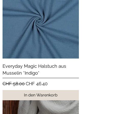
Everyday Magic Halstuch aus
Musselin *Indigo*
Standardpreis
Sale-Preis
CHF 58.00
CHF 46.40
In den Warenkorb