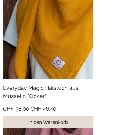
Everyday Magic Halstuch aus
Musselin *Ocker*
Standardpreis
Sale-Preis
CHF 58.00
CHF 46.40
In den Warenkorb