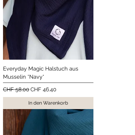
Everyday Magic Halstuch aus
Musselin *Navy*
Standardpreis
Sale-Preis
CHF 58.00
CHF 46.40
In den Warenkorb