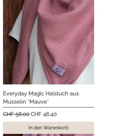
Everyday Magic Halstuch aus
Musselin *Mauve*
Standardpreis
Sale-Preis
CHF 58.00
CHF 46.40
In den Warenkorb