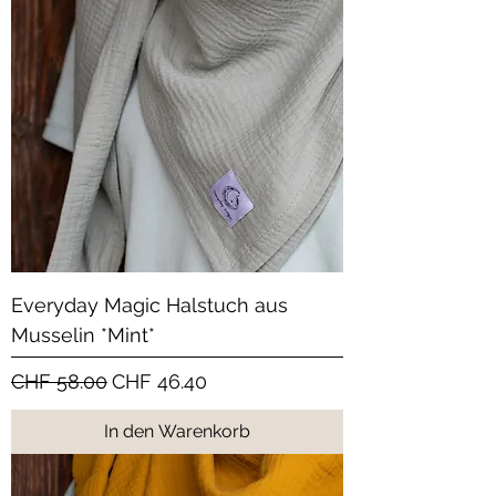
Everyday Magic Halstuch aus
Musselin *Mint*
Standardpreis
Sale-Preis
CHF 58.00
CHF 46.40
In den Warenkorb