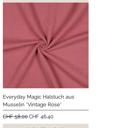
Everyday Magic Halstuch aus
Musselin *Vintage Rose*
Standardpreis
Sale-Preis
CHF 58.00
CHF 46.40