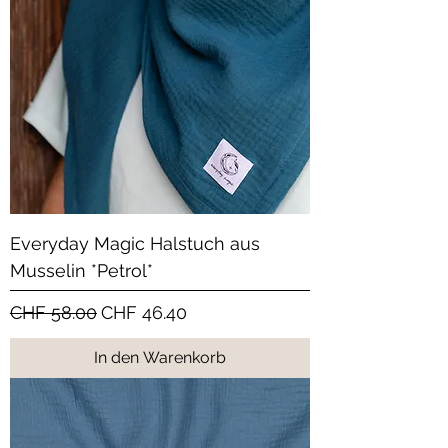
Everyday Magic Halstuch aus
Musselin *Petrol*
Standardpreis
Sale-Preis
CHF 58.00
CHF 46.40
In den Warenkorb