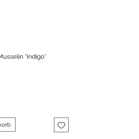
usselin *Indigo*
korb