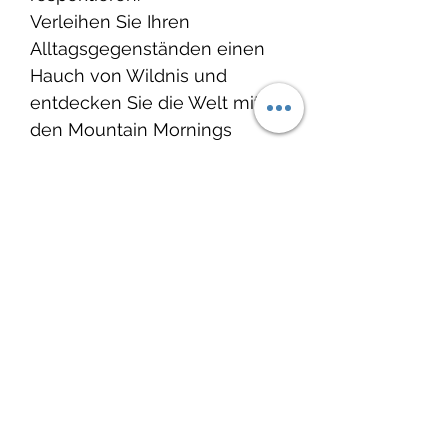
Verleihen Sie Ihren
Alltagsgegenständen einen
Hauch von Wildnis und
entdecken Sie die Welt mit
den Mountain Mornings
Outdoor-Aufklebern!
Glänzende Vinyl-
Oberfläche
Entworfen und hergestellt
in Kanada
Hergestellt mit
umweltfreundlicher Tinte
Spülmaschinengeeignet
Wasserdicht, kratzfest
Umweltfreundliche
Verpackung