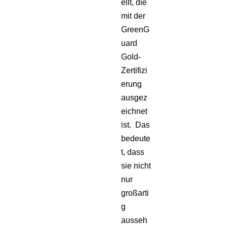
ellt, die
mit der
GreenG
uard
Gold-
Zertifizi
erung
ausgez
eichnet
ist. Das
bedeute
t, dass
sie nicht
nur
großarti
g
ausseh