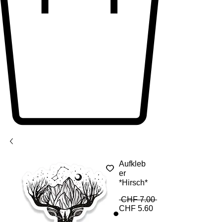
Aufkleb
er
*Hirsch*
Standardpreis
 CHF 7.00 
Sale-
CHF 5.60
Preis