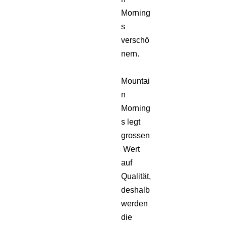
Morning
s
verschö
nern.
Mountai
n
Morning
s legt
grossen
Wert
auf
Qualität,
deshalb
werden
die