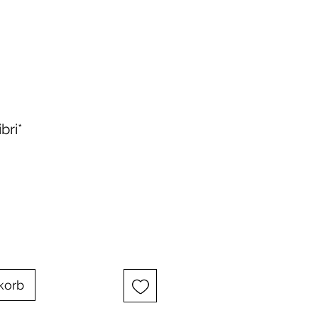
bri*
korb