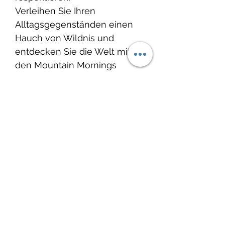
Verleihen Sie Ihren
Alltagsgegenständen einen
Hauch von Wildnis und
entdecken Sie die Welt mit
den Mountain Mornings
Outdoor-Aufklebern!
Glänzende Vinyl-
Oberfläche
Entworfen und hergestellt
in Kanada
Hergestellt mit
umweltfreundlicher Tinte
Spülmaschinengeeignet
Wasserdicht, kratzfest
Umweltfreundliche
Verpackung