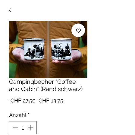
Campingbecher *Coffee
and Cabin* (Rand schwarz)
Standardpreis
Sale-
 CHF 27.50 
CHF 13.75
Preis
Anzahl
*