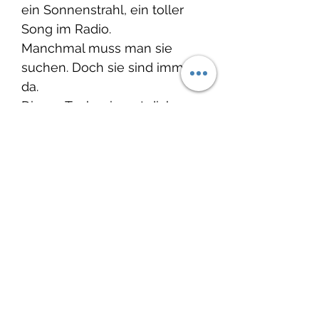
ein Sonnenstrahl, ein toller
Song im Radio.
Manchmal muss man sie
suchen. Doch sie sind immer
da.
Dieses Tuch erinnert dich
daran – und hält noch eine
kleine Überraschung bereit,
nur für dich.
Ob als Geschenk an dich
selbst oder an eine besondere
Frau: Es wärmt, schmückt und
inspiriert.
Grösse: 135x135cm
Produktinfo