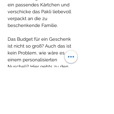
ein passendes Kärtchen und
verschicke das Pakli liebevoll
verpackt an die zu
beschenkende Familie.
Das Budget für ein Geschenk
ist nicht so groß? Auch das ist
kein Problem, wie wäre es mit
einem personalisierten
Nuscheli? Hier gehts zu den
Nuscheli:
Nuscheli
Auch passende Geschenke
für die frisch gebackene
grosse Schwester oder den
grossen Bruder findest Du bei