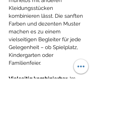
mühelos mit anderen
Kleidungsstücken
kombinieren lässt. Die sanften
Farben und dezenten Muster
machen es zu einem
vielseitigen Begleiter für jede
Gelegenheit – ob Spielplatz,
Kindergarten oder
Familienfeier.
Vielseitig kombinierbar
: Im
Herbst und Winter lässt sich
das Jersey-Kleid ideal mit
einem kuscheligen
Pullöverchen und warmen
Strumpfhosen kombinieren.
So bleibt dein Kind auch an