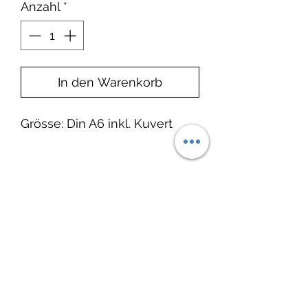
Anzahl
*
In den Warenkorb
Grösse: Din A6 inkl. Kuvert
Produkteinfo
Marke: LoveLight Paper
Noch keine Bewertungen
vorhanden
Jetzt die erste Bewertung abgeben.