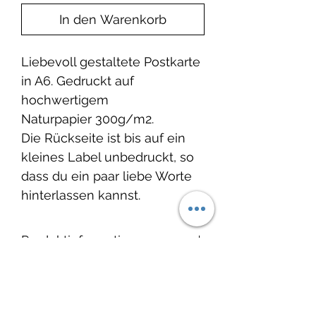
In den Warenkorb
Liebevoll gestaltete Postkarte
in A6. Gedruckt auf
hochwertigem
Naturpapier 300g/m2.
Die Rückseite ist bis auf ein
kleines Label unbedruckt, so
dass du ein paar liebe Worte
hinterlassen kannst.
Produktinformation
Dieses wunderbare Produkt ist
Lieferzeit:
von der Marke Hej Hanni.
Die tollen Fotos hat
2-3 Tage