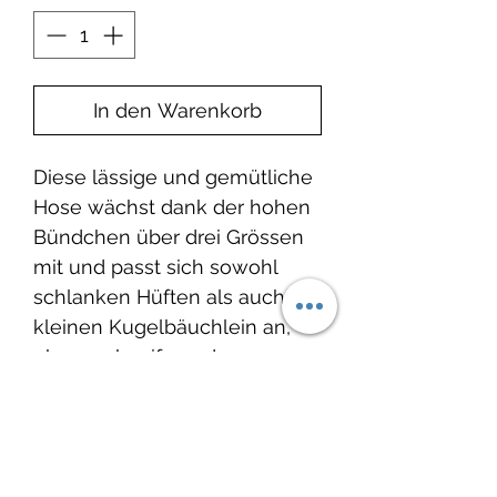
In den Warenkorb
Diese lässige und gemütliche
Hose wächst dank der hohen
Bündchen über drei Grössen
mit und passt sich sowohl
schlanken Hüften als auch
kleinen Kugelbäuchlein an,
ohne zu kneifen oder zu
rutschen. Ohne „lästige“
Knöpfe und Reißverschlüsse
kann die Hose schnell an- und
ausgezogen werden und