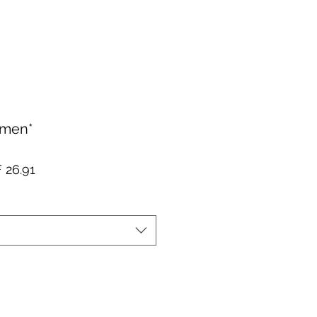
umen*
dardpreis
Sale-
 26.91
Preis