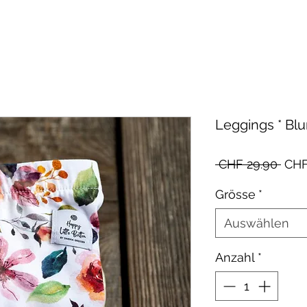
Leggings * Bl
Stan
 CHF 29.90 
CHF
Grösse
*
Auswählen
Anzahl
*