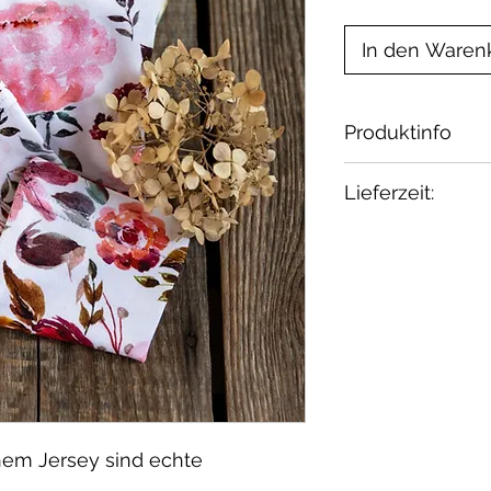
In den Waren
Produktinfo
Material: Jers
Lieferzeit:
Elasthan
Zertifikat: OEK
ab Lager
von Schadstoff
Waschbar bei 30
geeignet.
hem Jersey sind echte