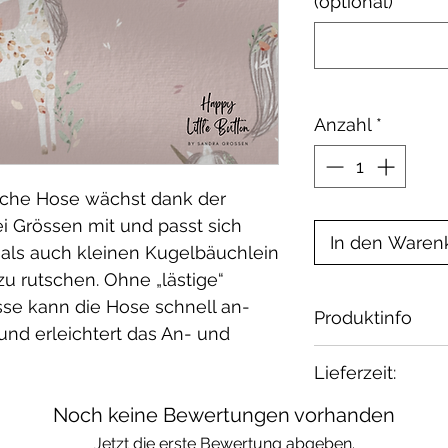
(optional)
Anzahl
*
iche Hose wächst dank der
 Grössen mit und passt sich
In den Waren
als auch kleinen Kugelbäuchlein
zu rutschen. Ohne „lästige“
se kann die Hose schnell an-
Produktinfo
d erleichtert das An- und
Material:
Lieferzeit:
French Terry, 
Elasthan / öko 
Noch keine Bewertungen vorhanden
2-4 Wochen
Waschbar bei 30
Wenn Du etwas 
Jetzt die erste Bewertung abgeben.