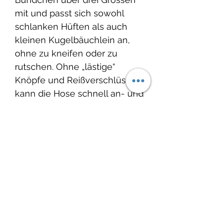
mit und passt sich sowohl
schlanken Hüften als auch
kleinen Kugelbäuchlein an,
ohne zu kneifen oder zu
rutschen. Ohne „lästige“
Knöpfe und Reißverschlüsse
kann die Hose schnell an- und
ausgezogen werden und
erleichtert das An- und
Ausziehen.
Produktinfo
Material:
Lieferzeit:
Jersey: 92% Baumwolle 8%
Elastan / öko tex 100
2-4 Wochen