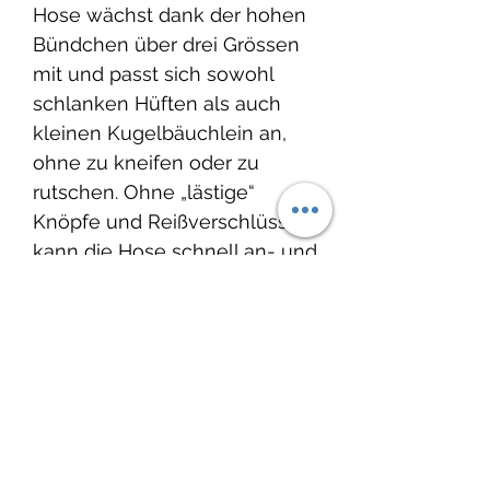
Hose wächst dank der hohen
Bündchen über drei Grössen
mit und passt sich sowohl
schlanken Hüften als auch
kleinen Kugelbäuchlein an,
ohne zu kneifen oder zu
rutschen. Ohne „lästige“
Knöpfe und Reißverschlüsse
kann die Hose schnell an- und
ausgezogen werden und
erleichtert das An- und
Ausziehen.
Produktinfo
Material:
Lieferzeit:
French Terry, 95% Baumwolle,