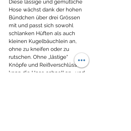
Diese lässige und gemütliche
Hose wächst dank der hohen
Bündchen über drei Grössen
mit und passt sich sowohl
schlanken Hüften als auch
kleinen Kugelbäuchlein an,
ohne zu kneifen oder zu
rutschen. Ohne „lästige“
Knöpfe und Reißverschlüsse
kann die Hose schnell an- und
ausgezogen werden und
erleichtert das An- und
Ausziehen.
Produktinfo
Material: