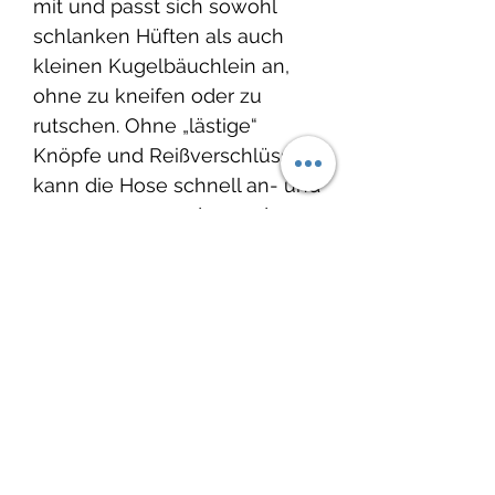
mit und passt sich sowohl
schlanken Hüften als auch
kleinen Kugelbäuchlein an,
ohne zu kneifen oder zu
rutschen. Ohne „lästige“
Knöpfe und Reißverschlüsse
kann die Hose schnell an- und
ausgezogen werden und
erleichtert das An- und
Ausziehen.
Produktinfo
Material:
Lieferzeit:
French Terry, 95% Baumwolle,
5% Elasthan / öko tex 100
2-4 Wochen
Waschbar bei 30°C, nicht
Wenn Du etwas dringend