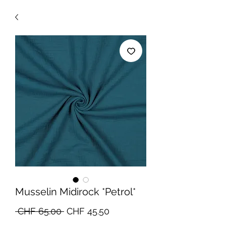
Musselin Midirock *Petrol*
Standardpreis
Sale-
 CHF 65.00 
CHF 45.50
Preis