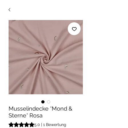
Musselindecke *Mond &
Sterne* Rosa
Das Rating beträgt 5.0 von fünf Sternen, basierend auf 1 B
5.0 | 1 Bewertung