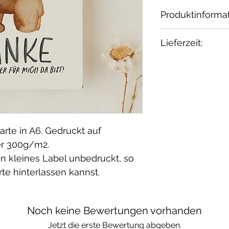
Produktinforma
Dieses wunderb
Lieferzeit:
Hej Hanni.
Die tollen Foto
2-3 Tage
Melzer gemacht
arte in A6. Gedruckt auf
er 300g/m2.
ein kleines Label unbedruckt, so
rte hinterlassen kannst.
Noch keine Bewertungen vorhanden
Jetzt die erste Bewertung abgeben.