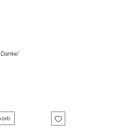
 Danke*
korb