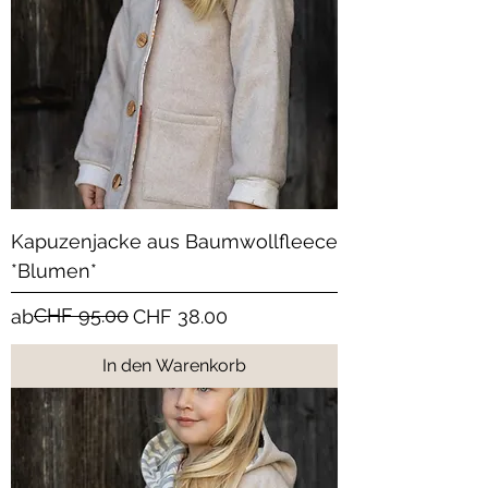
Kapuzenjacke aus Baumwollfleece
*Blumen*
Standardpreis
Sale-Preis
CHF 95.00
ab
CHF 38.00
In den Warenkorb