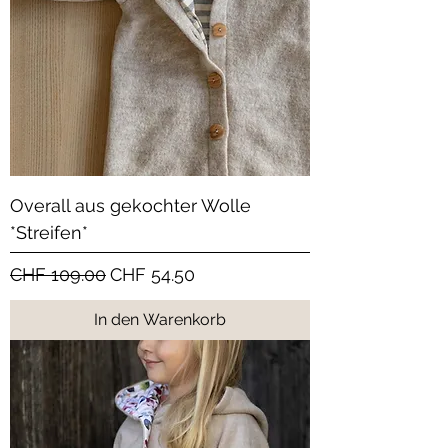
Overall aus gekochter Wolle
*Streifen*
Standardpreis
Sale-Preis
CHF 109.00
CHF 54.50
In den Warenkorb