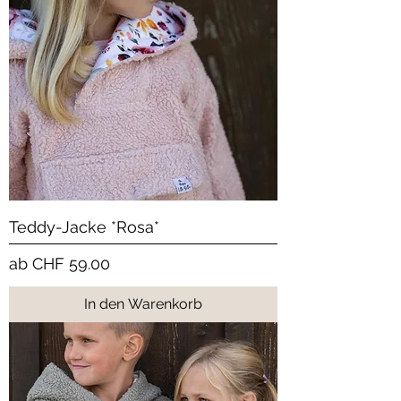
Teddy-Jacke *Rosa*
Sale-Preis
ab
CHF 59.00
In den Warenkorb