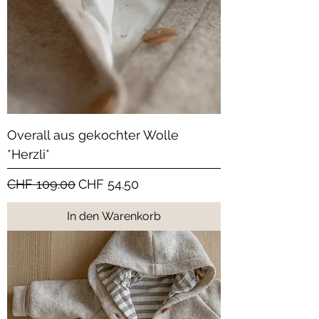
Overall aus gekochter Wolle
*Herzli*
Standardpreis
Sale-Preis
CHF 109.00
CHF 54.50
In den Warenkorb