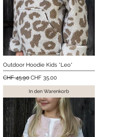
Outdoor Hoodie Kids *Leo*
Standardpreis
Sale-Preis
CHF 45.90
CHF 35.00
In den Warenkorb