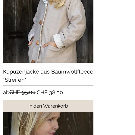
Kapuzenjacke aus Baumwollfleece
*Streifen*
Standardpreis
Sale-Preis
CHF 95.00
ab
CHF 38.00
In den Warenkorb