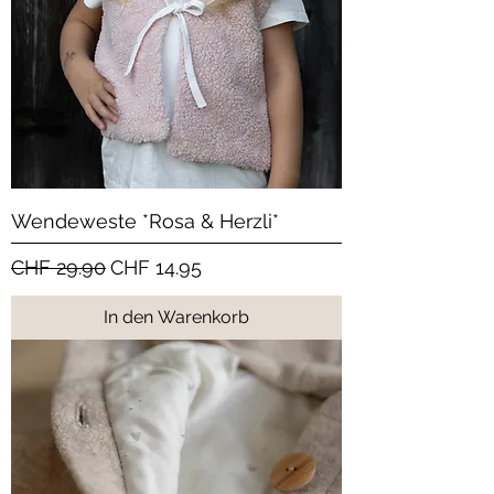
Wendeweste *Rosa & Herzli*
Standardpreis
Sale-Preis
CHF 29.90
CHF 14.95
In den Warenkorb