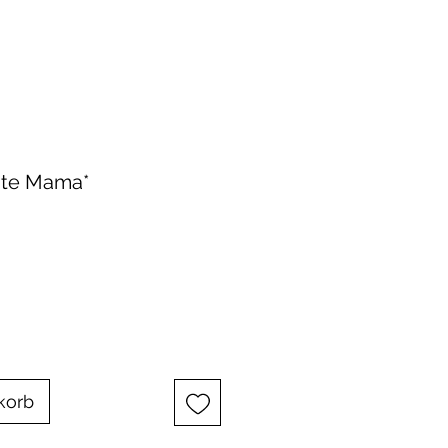
ste Mama*
korb