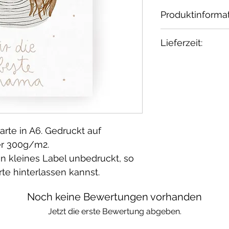
Produktinforma
Dieses wunderb
Lieferzeit:
Hej Hanni.
Die tollen Foto
2-3 Tage
Melzer gemacht
arte in A6. Gedruckt auf
er 300g/m2.
ein kleines Label unbedruckt, so
rte hinterlassen kannst.
Noch keine Bewertungen vorhanden
Jetzt die erste Bewertung abgeben.