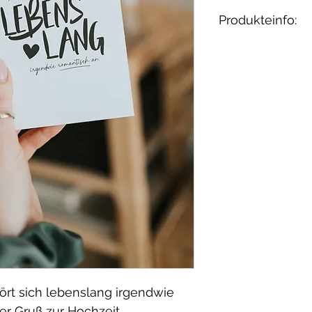
Produkteinfo:
Passt die Karte
Ja – der Spruch 
unabhängig von 
Kann ich sie in
Natürlich – die 
persönlichen W
Wie nachhaltig 
FSC-zertifiziert
& plastikfrei in
hört sich lebenslang irgendwie
ler Gruß zur Hochzeit