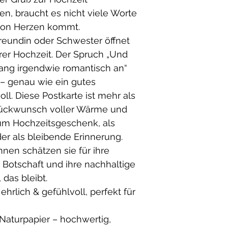
n, braucht es nicht viele Worte
 von Herzen kommt.
 Freundin oder Schwester öffnet
rer Hochzeit. Der Spruch „Und
slang irgendwie romantisch an“
ef – genau wie ein gutes
ll. Diese Postkarte ist mehr als
r Glückwunsch voller Wärme und
 zum Hochzeitsgeschenk, als
er als bleibende Erinnerung.
nen schätzen sie für ihre
e Botschaft und ihre nachhaltige
 das bleibt.
hrlich & gefühlvoll, perfekt für
s Naturpapier – hochwertig,