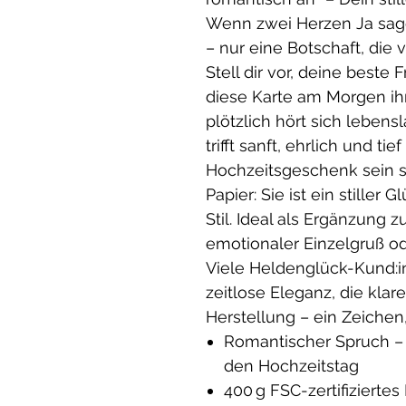
Wenn zwei Herzen Ja sage
– nur eine Botschaft, die
Stell dir vor, deine beste
diese Karte am Morgen ih
plötzlich hört sich leben
trifft sanft, ehrlich und ti
Hochzeitsgeschenk sein so
Papier: Sie ist ein stille
Stil. Ideal als Ergänzung
emotionaler Einzelgruß od
Viele Heldenglück-Kund:in
zeitlose Eleganz, die klar
Herstellung – ein Zeichen,
Romantischer Spruch – e
den Hochzeitstag
400 g FSC-zertifizierte