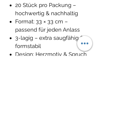
20 Stück pro Packung –
hochwertig & nachhaltig
Format: 33 × 33 cm –
passend für jeden Anlass
3-lagig – extra saugfähig &
formstabil
Design: Herzmotiv & Spruch
„Von Liebe allein wird auch
keiner satt“
Ich bin mehr als Deko – ich
bin ein liebevoller Begleiter
für besondere Momente. Ich
erinnere daran, dass zu einem
guten Essen auch warme
Worte gehören. Leg mich aus
– und der Zauber beginnt.