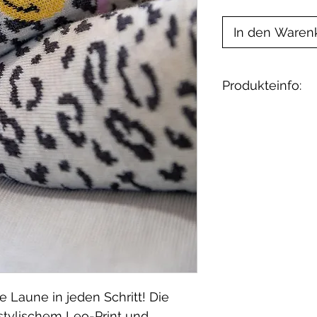
In den Waren
Produkteinfo:
Material: 85% 
2% Elasthan,
 Laune in jeden Schritt! Die
stylischem Leo-Print und