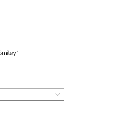
Smiley*
le-
is