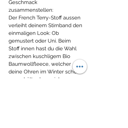
Geschmack
zusammenstellen:
Der French Terry-Stoff aussen
verleiht deinem Stirnband den
einmaligen Look: Ob
gemustert oder Uni. Beim
Stoff innen hast du die Wahl
zwischen kuschligem Bio
Baumwollfleece, welcher
deine Ohren im Winter schön
warm hält oder weichem
French Terry, damit du perfekt
für die Übergangszeit im
Frühling oder
Herbst ausgerüstet bist.
Grösse: Ob für deinen Knopf,
dein Gottikind oder für dich