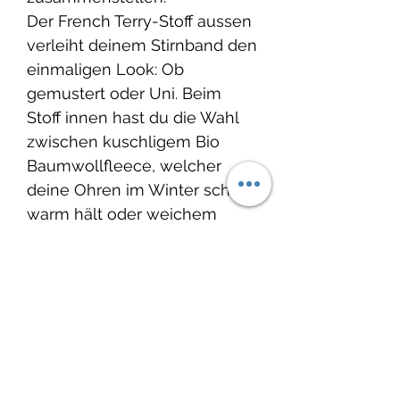
Der French Terry-Stoff aussen
verleiht deinem Stirnband den
einmaligen Look: Ob
gemustert oder Uni. Beim
Stoff innen hast du die Wahl
zwischen kuschligem Bio
Baumwollfleece, welcher
deine Ohren im Winter schön
warm hält oder weichem
French Terry, damit du perfekt
für die Übergangszeit im
Frühling oder
Herbst ausgerüstet bist.
Grösse: Ob für deinen Knopf,
dein Gottikind oder für dich
selbst – die Stirnbänder