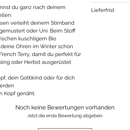
Material:
annst du ganz nach deinem
Lieferfrist
Fleece: 100% B
llen:
French Terry: 
1-2 Wochen
ssen verleiht deinem Stirnband
Elasthan / öko 
gemustert oder Uni. Beim Stoff
Waschbar bei 30
wischen kuschligem Bio
geeignet.
 deine Ohren im Winter schön
ench Terry, damit du perfekt für
ling oder Herbst ausgerüstet
f, dein Gottikind oder für dich
werden
n Kopf genäht.
Noch keine Bewertungen vorhanden
Jetzt die erste Bewertung abgeben.