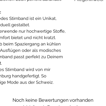
Innenstoff:
Wenn du etwas 
French Terry: 
melde dich einf
Waschbar bei 30
:
Elasthan
geeignet.
edes Stirnband ist ein Unikat,
Bio-Baumwollfl
duell gestaltet.
Baumwolle
 verwende nur hochwertige Stoffe,
(Farben: Beige,
ort bietet und nicht kratzt.
Grau – ich wähle
Ob beim Spaziergang an kühlen
am besten zum 
n Ausflügen oder als modisches
irnband passt perfekt zu Deinem
.
des Stirnband wird von mir
nburg handgefertigt. So
tige Mode aus der Schweiz.
Noch keine Bewertungen vorhanden