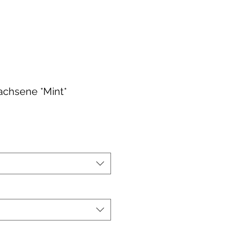
achsene *Mint*
le-
eis