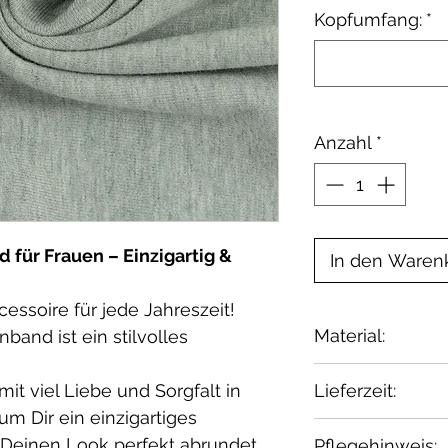
Kopfumfang:
*
Anzahl
*
 für Frauen – Einzigartig &
In den Waren
essoire für jede Jahreszeit!
Material:
band ist ein stilvolles
Aussenstoff:
it viel Liebe und Sorgfalt in
Lieferzeit:
French Terry: 
um Dir ein einzigartiges
Elasthan
1–2 Wochen ab 
 Deinen Look perfekt abrundet.
Pflegehinweis: