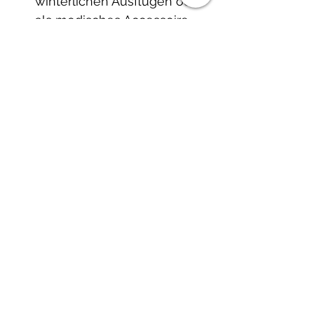
winterlichen Ausflügen oder
als modisches Accessoire –
dieses Stirnband passt
perfekt zu Deinem Herbst-
und Winteroutfit.
Nachhaltig & lokal
: Jedes
Stirnband wird von mir
persönlich in
Schwarzenburg
handgefertigt. So
unterstützt Du nachhaltige
Mode aus der Schweiz.
Material:
Aussenstoff:
Lieferzeit: