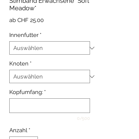
Stirnband Erwachsene *Soft
Meadow*
Sale-
ab
CHF 25.00
Preis
Innenfutter
*
Knoten
*
Kopfumfang:
*
0/500
Anzahl
*