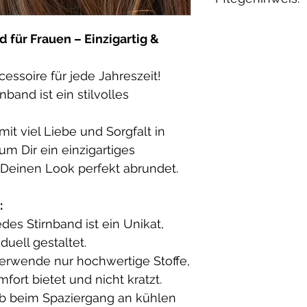
Innenstoff:
Wenn du etwas 
French Terry: 
melde dich einf
Waschbar bei 30
 für Frauen – Einzigartig &
Elasthan
geeignet.
Bio-Baumwollfl
essoire für jede Jahreszeit!
Baumwolle
band ist ein stilvolles
(Farben: Beige,
Grau – ich wähle
it viel Liebe und Sorgfalt in
am besten zum 
um Dir ein einzigartiges
 Deinen Look perfekt abrundet.
:
edes Stirnband ist ein Unikat,
duell gestaltet.
 verwende nur hochwertige Stoffe,
ort bietet und nicht kratzt.
Ob beim Spaziergang an kühlen