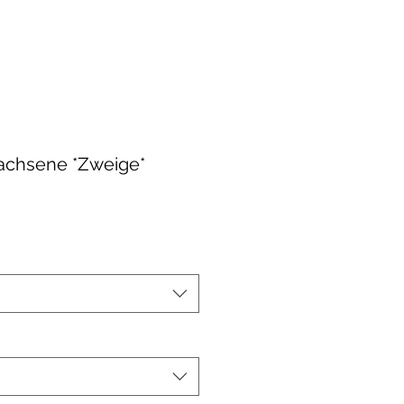
achsene *Zweige*
le-
eis