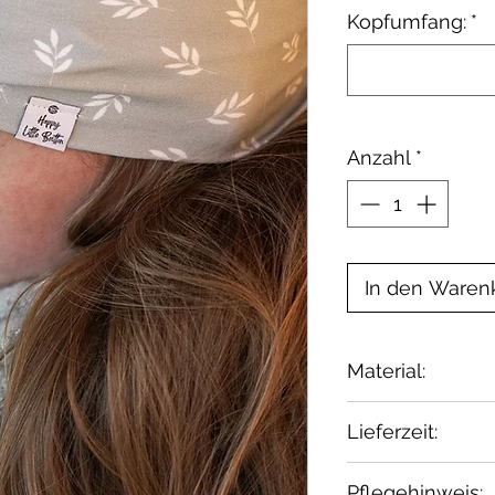
Kopfumfang:
*
Anzahl
*
In den Waren
Material:
Aussenstoff:
Lieferzeit:
French Terry: 
Elasthan
1–2 Wochen ab 
Pflegehinweis: