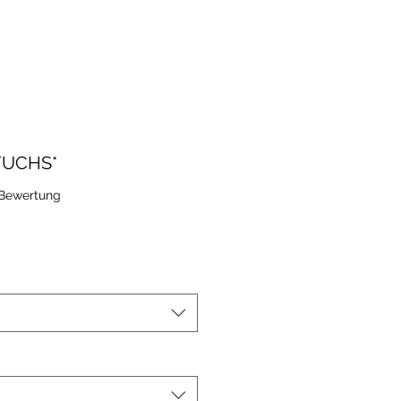
FUCHS*
 5.0 von fünf Sternen, basierend auf 1 Bewertung.
1 Bewertung
le-
eis