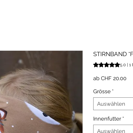
STIRNBAND *
Das Rating beträgt
5.0 | 
Sa
ab
CHF 20.00
Pr
Grösse
*
Auswählen
Innenfutter
*
Auswählen