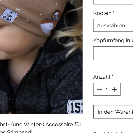
Knoten
*
Auswählen
Kopfumfang in
Anzahl
*
In den Waren
bst- (und Winter-) Accessoire für
es Stirnband!