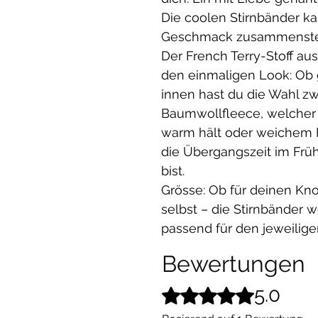
Die coolen Stirnbänder k
Geschmack zusammenste
Der French Terry-Stoff au
den einmaligen Look: Ob 
innen hast du die Wahl z
Baumwollfleece, welcher
warm hält oder weichem Fr
die Übergangszeit im Früh
bist.
Grösse: Ob für deinen Knop
selbst – die Stirnbänder 
passend für den jeweilige
Bewertungen
5.0
Mit 5 von 5 Sternen bewertet.