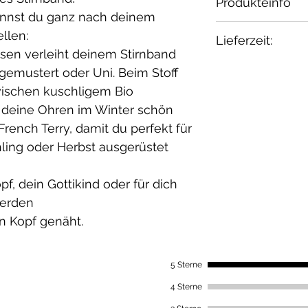
Produkteinfo
annst du ganz nach deinem
Material:
llen:
Lieferzeit:
Fleece: 100% B
ssen verleiht deinem Stirnband
French Terry: 
1-2 Wochen
gemustert oder Uni. Beim Stoff
Elasthan / öko 
wischen kuschligem Bio
Waschbar bei 30
 deine Ohren im Winter schön
geeignet.
ench Terry, damit du perfekt für
ling oder Herbst ausgerüstet
f, dein Gottikind oder für dich
werden
n Kopf genäht.
5 Sterne
4 Sterne