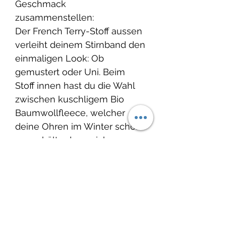
Geschmack
zusammenstellen:
Der French Terry-Stoff aussen
verleiht deinem Stirnband den
einmaligen Look: Ob
gemustert oder Uni. Beim
Stoff innen hast du die Wahl
zwischen kuschligem Bio
Baumwollfleece, welcher
deine Ohren im Winter schön
warm hält oder weichem
French Terry, damit du perfekt
für die Übergangszeit im
Frühling oder
Herbst ausgerüstet bist.
Grösse: Ob für deinen Knopf,
dein Gottikind oder für dich