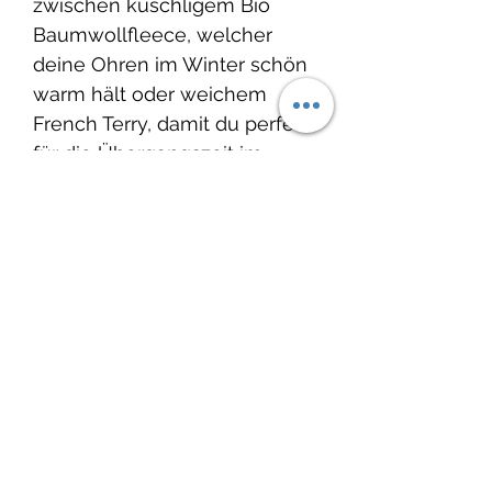
zwischen kuschligem Bio
Baumwollfleece, welcher
deine Ohren im Winter schön
warm hält oder weichem
French Terry, damit du perfekt
für die Übergangszeit im
Frühling oder
Herbst ausgerüstet bist.
Grösse: Ob für deinen Knopf,
dein Gottikind oder für dich
selbst – die Stirnbänder
werden
passend für den jeweiligen
Kopf genäht.
Produkteinfo