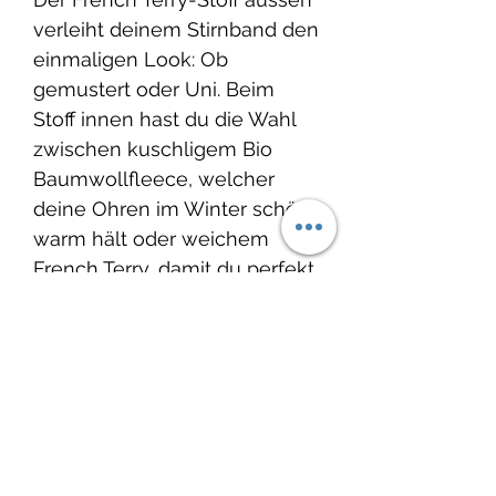
verleiht deinem Stirnband den
einmaligen Look: Ob
gemustert oder Uni. Beim
Stoff innen hast du die Wahl
zwischen kuschligem Bio
Baumwollfleece, welcher
deine Ohren im Winter schön
warm hält oder weichem
French Terry, damit du perfekt
für die Übergangszeit im
Frühling oder
Herbst ausgerüstet bist.
Grösse: Ob für deinen Knopf,
dein Gottikind oder für dich
selbst – die Stirnbänder
werden