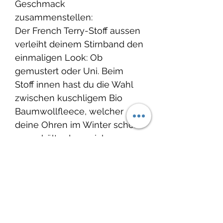
Geschmack
zusammenstellen:
Der French Terry-Stoff aussen
verleiht deinem Stirnband den
einmaligen Look: Ob
gemustert oder Uni. Beim
Stoff innen hast du die Wahl
zwischen kuschligem Bio
Baumwollfleece, welcher
deine Ohren im Winter schön
warm hält oder weichem
French Terry, damit du perfekt
für die Übergangszeit im
Frühling oder
Herbst ausgerüstet bist.
Grösse: Ob für deinen Knopf,
dein Gottikind oder für dich