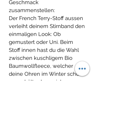
Geschmack
zusammenstellen:
Der French Terry-Stoff aussen
verleiht deinem Stirnband den
einmaligen Look: Ob
gemustert oder Uni. Beim
Stoff innen hast du die Wahl
zwischen kuschligem Bio
Baumwollfleece, welcher
deine Ohren im Winter schön
warm hält oder weichem
French Terry, damit du perfekt
für die Übergangszeit im
Frühling oder
Herbst ausgerüstet bist.
Grösse: Ob für deinen Knopf,
dein Gottikind oder für dich