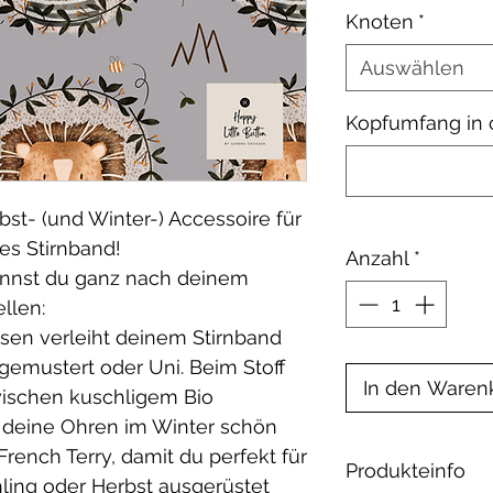
Knoten
*
Auswählen
Kopfumfang in
bst- (und Winter-) Accessoire für
es Stirnband!
Anzahl
*
annst du ganz nach deinem
llen:
ssen verleiht deinem Stirnband
gemustert oder Uni. Beim Stoff
In den Waren
wischen kuschligem Bio
 deine Ohren im Winter schön
ench Terry, damit du perfekt für
Produkteinfo
ling oder Herbst ausgerüstet