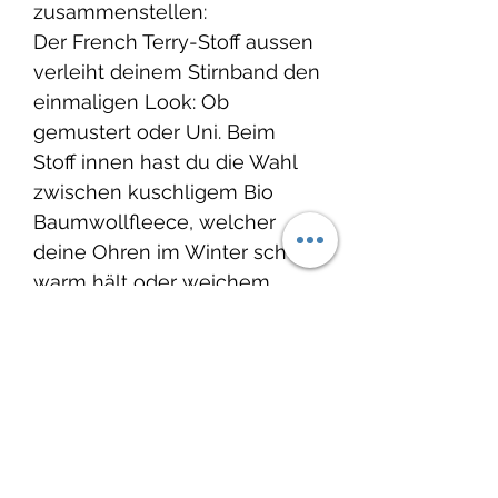
zusammenstellen:
Der French Terry-Stoff aussen
verleiht deinem Stirnband den
einmaligen Look: Ob
gemustert oder Uni. Beim
Stoff innen hast du die Wahl
zwischen kuschligem Bio
Baumwollfleece, welcher
deine Ohren im Winter schön
warm hält oder weichem
French Terry, damit du perfekt
für die Übergangszeit im
Frühling oder
Herbst ausgerüstet bist.
Grösse: Ob für deinen Knopf,
dein Gottikind oder für dich
selbst – die Stirnbänder