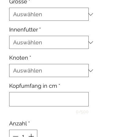
Grösse
*
Innenfutter
*
Knoten
*
Kopfumfang in cm
*
0/500
Anzahl
*