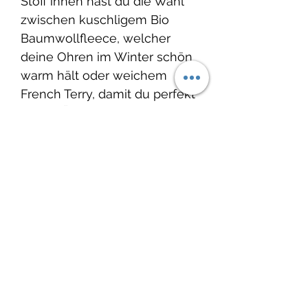
Stoff innen hast du die Wahl
zwischen kuschligem Bio
Baumwollfleece, welcher
deine Ohren im Winter schön
warm hält oder weichem
French Terry, damit du perfekt
für die Übergangszeit im
Frühling oder
Herbst ausgerüstet bist.
Grösse: Ob für deinen Knopf,
dein Gottikind oder für dich
selbst – die Stirnbänder
werden
passend für den jeweiligen
Kopf genäht.
Produkteinfo