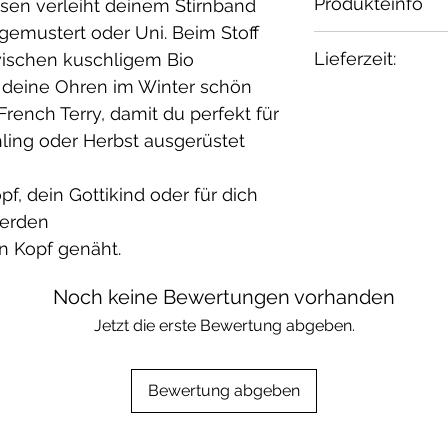
Produkteinfo
ssen verleiht deinem Stirnband
gemustert oder Uni. Beim Stoff
Material:
Lieferzeit:
wischen kuschligem Bio
Fleece: 100% B
 deine Ohren im Winter schön
French Terry: 
1-2 Wochen
ench Terry, damit du perfekt für
Elasthan / öko 
ling oder Herbst ausgerüstet
Waschbar bei 30
geeignet.
f, dein Gottikind oder für dich
werden
n Kopf genäht.
Noch keine Bewertungen vorhanden
Jetzt die erste Bewertung abgeben.
Bewertung abgeben