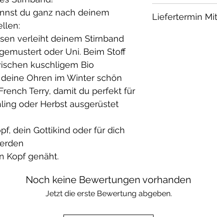
Material:
annst du ganz nach deinem
Liefertermin Mi
Fleece: 100% B
llen:
French Terry: 
1-2 Wochen
ssen verleiht deinem Stirnband
Elasthan / öko 
gemustert oder Uni. Beim Stoff
Waschbar bei 30
wischen kuschligem Bio
geeignet.
 deine Ohren im Winter schön
ench Terry, damit du perfekt für
ling oder Herbst ausgerüstet
f, dein Gottikind oder für dich
werden
n Kopf genäht.
Noch keine Bewertungen vorhanden
Jetzt die erste Bewertung abgeben.