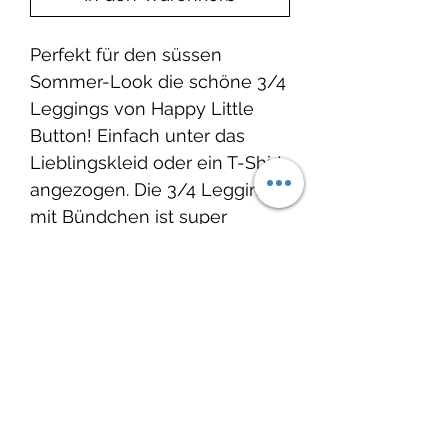
Perfekt für den süssen
Sommer-Look die schöne 3/4
Leggings von Happy Little
Button! Einfach unter das
Lieblingskleid oder ein T-Shirt
angezogen. Die 3/4 Leggings
mit Bündchen ist super
bequem, zum Toben und
Spielen.
Auf Wunsch mit Zierkordel.
Produktinfo
Material:
Lieferzeit:
Rippen-Jersey: 90%